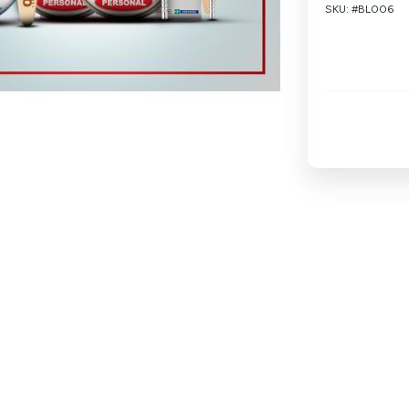
SKU:
#BL006
A nossa equip
de tratamento
de fortalecer 
higiene oral 
saudáveis, for
Benefícios do
Higiene oral p
Fortalece e nu
Produto 100% n
Ideal para cui
Ingredientes
Bicarbonato d
piperita, sílic
caryophyllus), 
limoneno, linal
Conteúdo: Cad
Modo de utili
escova de den
minutos e enxa