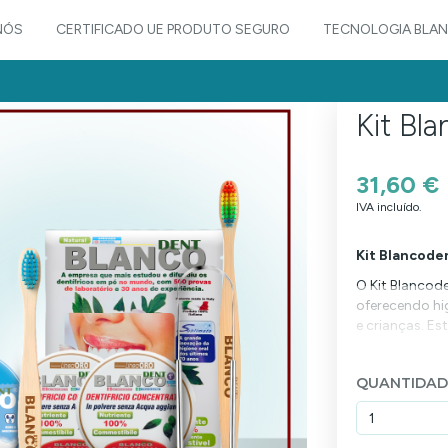
NÓS
CERTIFICADO UE PRODUTO SEGURO
TECNOLOGIA BLA
Kit Bl
31,60 €
IVA incluído.
Kit Blancoden
O Kit Blancode
oferecendo hig
e crianças. Est
- 2 Kits Blan
- 1 Kit Blanc
QUANTIDAD
- 1 escova d
- 1 escova d
- 1 raspador 