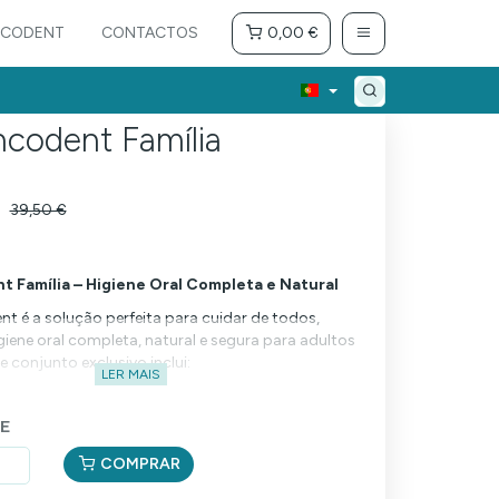
NCODENT
CONTACTOS
0,00 €
ancodent Família
39,50 €
t Família – Higiene Oral Completa e Natural
nt é a solução perfeita para cuidar de todos,
iene oral completa, natural e segura para adultos
e conjunto exclusivo inclui:
LER MAIS
codent
odent Kids
E
e dentes em bambu para adulto
e dentes em bambu para criança
COMPRAR
de língua em inox